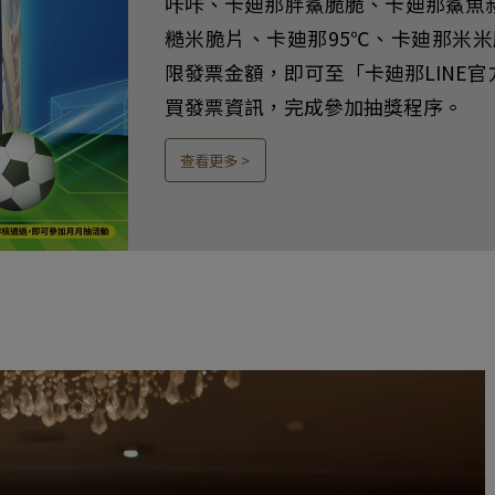
咔咔、卡廸那胖鯊脆脆、卡廸那鯊魚
糙米脆片、卡廸那95℃、卡廸那米米
限發票金額，即可至「卡廸那LINE官方
買發票資訊，完成參加抽獎程序。
查看更多 >