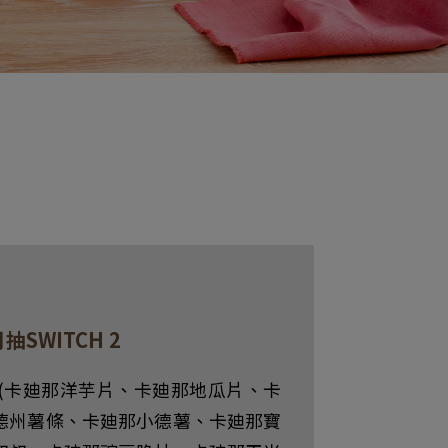
SWITCH 2
(卡廸那洋芋片、卡廸那地瓜片、卡
德州薯條、卡廸那小德薯、卡廸那寶