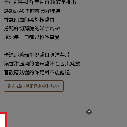
​卡迪那牛排洋芋片自1987年推出
熱銷近40年的經典好味道
香氣四溢的黑胡椒醬香
搭配鮮切薄脆的洋芋片🥔​​
讓你每一口都是極致享受​
卡迪那蘑菇牛排醬口味洋芋片​
讓香甜溫潤的蘑菇醬汁在舌尖綻放​
喜歡蘑菇醬的你絕對不能錯過​
歡迎光臨卡迪那經典 40牛排館 >