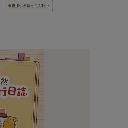
卡廸那小德薯 想到就吃 >