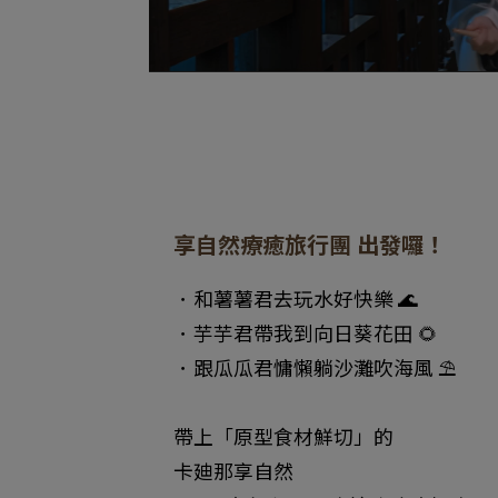
享自然療癒旅行團 出發囉！​
．和薯薯君去玩水好快樂 🌊 ​
．芋芋君帶我到向日葵花田 🌻​
．跟瓜瓜君慵懶躺沙灘吹海風 ⛱️​
帶上「原型食材鮮切」的
卡廸那享自然​