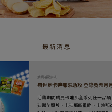
最 新 消 息
抽奬活動辦法
瘋世足卡廸那來助攻 登錄發票月月抽
活動期間購買卡廸那全系列任一品項
廸那芋頭片、卡廸那四重脆、卡廸那