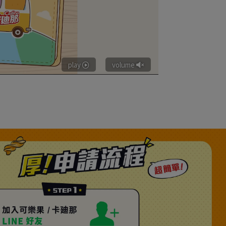
play
volume