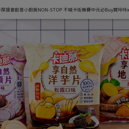
春厚援會
創意小廚房
NON-STOP 不喊卡街舞賽
中元必Buy
寶咔咔