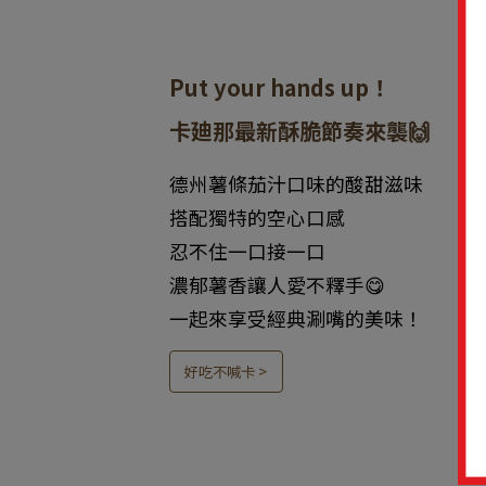
Put your hands up！
卡廸那最新酥脆節奏來襲🙌
德州薯條茄汁口味的酸甜滋味
搭配獨特的空心口感
忍不住一口接一口
濃郁薯香讓人愛不釋手😋
一起來享受經典涮嘴的美味！
好吃不喊卡 >