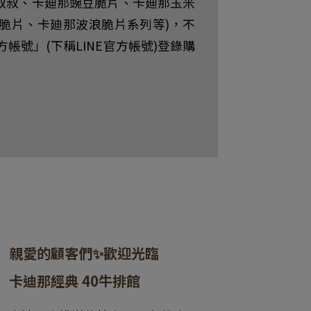
叔叔、卡廸那豌豆脆片、卡廸那玉米
脆片、卡廸那波浪脆片系列等)，不
帳號」(下稱LINE官方帳號)登錄購
親愛的顧客們✨​歡迎光臨
卡迪那經典 40牛排館