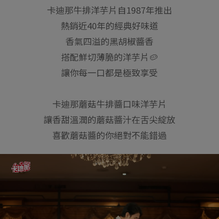
卡迪那牛排洋芋片​自1987年推出
熱銷近40年的經典好味道​
香氣四溢的黑胡椒醬香​
搭配鮮切薄脆的洋芋片🥔​
讓你每一口都是極致享受​
卡迪那蘑菇牛排醬口味洋芋片​
讓香甜溫潤的蘑菇醬汁在舌尖綻放​
喜歡蘑菇醬的你絕對不能錯過​