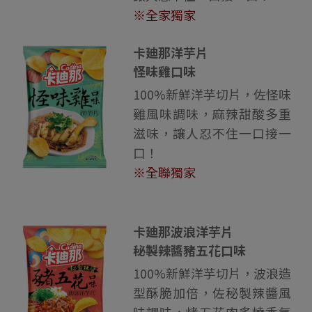
※全家獨家
卡廸那洋芋片
怪味雞口味
100%新鮮洋芋切片，佐怪味
雞風味調味，麻辣甜酸多重
滋味，讓人忍不住一口接一
口！
※全聯獨家
卡廸那波浪洋芋片
秘製辣醬豬五花口味
100%新鮮洋芋切片，波浪造
型酥脆加倍，佐秘製辣醬風
味調味，烤五花肉炙燒香氣