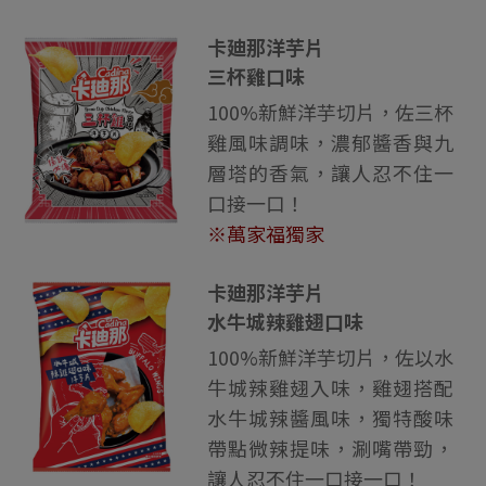
卡廸那洋芋片
三杯雞口味
100%新鮮洋芋切片，佐三杯
雞風味調味，濃郁醬香與九
層塔的香氣，讓人忍不住一
口接一口！
※萬家福獨家
卡廸那洋芋片
水牛城辣雞翅口味
100%新鮮洋芋切片，佐以水
牛城辣雞翅入味，雞翅搭配
水牛城辣醬風味，獨特酸味
帶點微辣提味，涮嘴帶勁，
讓人忍不住一口接一口！