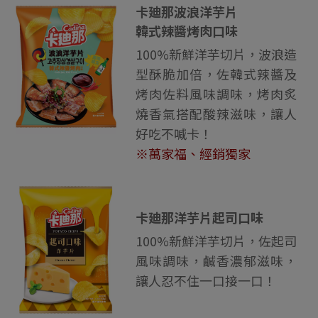
卡廸那波浪洋芋片
韓式辣醬烤肉口味
100%新鮮洋芋切片，波浪造
型酥脆加倍，佐韓式辣醬及
烤肉佐料風味調味，烤肉炙
燒香氣搭配酸辣滋味，讓人
好吃不喊卡！
※萬家福、經銷獨家
卡廸那洋芋片起司口味
100%新鮮洋芋切片，佐起司
風味調味，鹹香濃郁滋味，
讓人忍不住一口接一口！