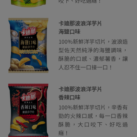
咬下、好吃過癮！
卡廸那波浪洋芋片
海鹽口味
100%新鮮洋芋切片，波浪造
型佐天然純淨的海鹽調味，
酥脆的口感、濃郁薯香，讓
人忍不住一口接一口！
卡廸那波浪洋芋片
香辣口味
100%新鮮洋芋切片，辛香有
勁的火辣口感，每一口香辣
酥脆，大口咬下、好吃過
癮！