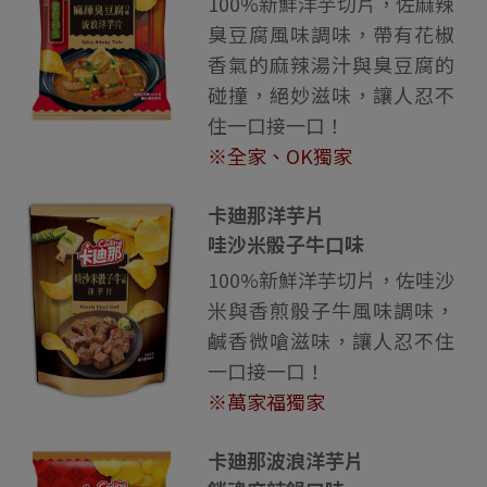
100%新鮮洋芋切片，佐麻辣
臭豆腐風味調味，帶有花椒
香氣的麻辣湯汁與臭豆腐的
碰撞，絕妙滋味，讓人忍不
住一口接一口！
※全家、OK獨家
卡廸那洋芋片
哇沙米骰子牛口味
100%新鮮洋芋切片，佐哇沙
米與香煎骰子牛風味調味，
鹹香微嗆滋味，讓人忍不住
一口接一口！
※萬家福獨家
卡廸那波浪洋芋片