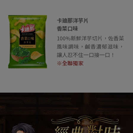
卡廸那洋芋片
香菜口味
100%新鮮洋芋切片，佐香菜
風味調味，鹹香濃郁滋味，
讓人忍不住一口接一口！
※全聯獨家