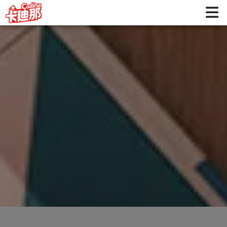
鮮切系列 | 卡迪那 好吃不喊卡