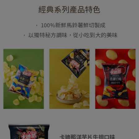
經典系列產品特色
． 100%新鮮馬鈴薯鮮切製成
． 以獨特秘方調味，從小吃到大的美味
卡廸那洋芋片牛排口味