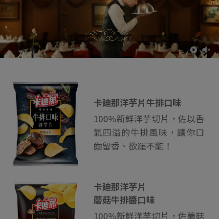
卡廸那洋芋片牛排口味
100%新鮮洋芋切片，佐以香
氣四溢的牛排風味，讓你口
齒留香、欲罷不能！
卡廸那洋芋片
蘑菇牛排醬口味
100%新鮮洋芋切片，佐蘑菇