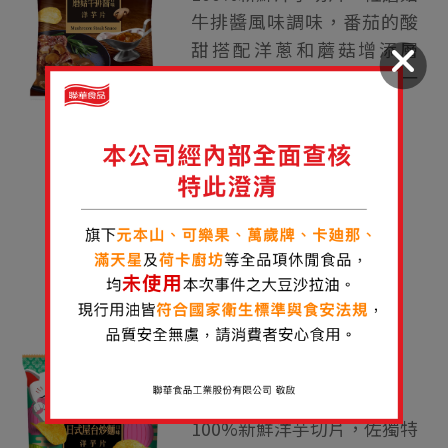
牛排醬風味調味，番茄的酸
甜搭配洋蔥和蘑菇增添層
次，讓人忍不住一口接一
口！
※期間限定
期間限定
卡廸那洋芋片
日式屋台炒麵口味
100%新鮮洋芋切片，佐獨特