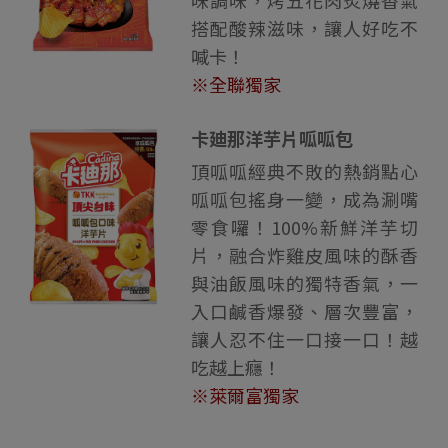
搭配酸辣滋味，讓人好吃不
喊卡！
※全聯獨家
卡廸那洋芋片呱呱包
頂呱呱經典不敗的熱銷點心
呱呱包搖身一變，成為涮嘴
零食囉！100%新鮮洋芋切
片，融合炸雞皮風味的酥香
與油飯風味的獨特香氣，一
入口鹹香爆發、層次豐富，
讓人忍不住一口接一口！越
吃越上癮！
※萊爾富獨家