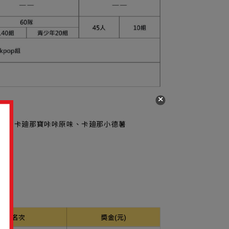
原味、卡廸那寶咔咔原味、卡廸那小德薯