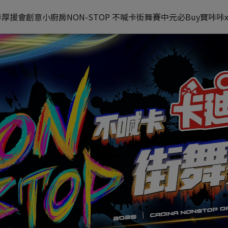
春厚援會
創意小廚房
NON-STOP 不喊卡街舞賽
中元必Buy
寶咔咔