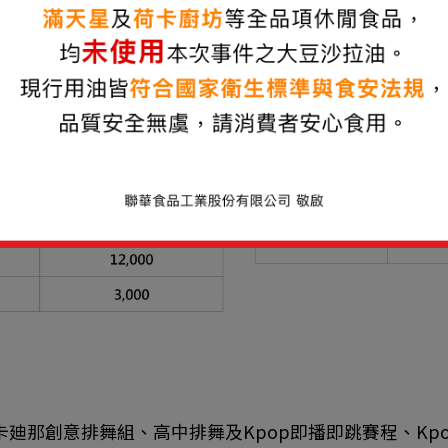
卡廸那卡廸那創意排舞組、高中排舞及Kpop即播即跳賽程、Kp