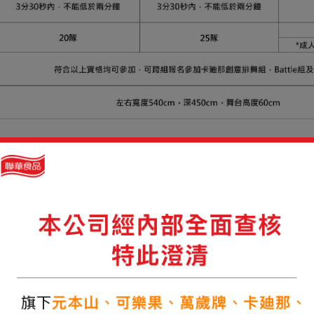
贈品：
廸那洋芋片牛排口味、卡廸那德州薯條茄汁口味、卡廸那享自然地瓜片
產品數量調整贈品內容