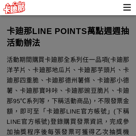
卡廸那LINE POINTS萬點週週抽 活動辦法 | 卡迪那 好吃不喊卡
卡廸那LINE POINTS萬點週週抽
活動辦法
活動期間購買卡廸那全系列任一品項(卡廸那
洋芋片、卡廸那地瓜片、卡廸那芋頭片、卡
廸那四重脆、卡廸那德州薯條、卡廸那小德
薯、卡廸那寶咔咔、卡廸那豌豆脆片、卡廸
那95℃系列等，下稱活動商品)，不限發票金
額，即可至「卡廸那LINE官方帳號」(下稱
LINE官方帳號)登錄購買發票資訊，完成參
加抽獎程序後每張發票可獲得乙次抽獎機