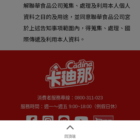
解聯華食品公司蒐集、處理及利用本人個人
資料之目的及用途，並同意聯華食品公司宮
於上述告知事項範圍內，得蒐集、處理、國
際傳遞及利用本人資料。
消費者服務專線：0800-311-023
服務時間：週一～週五 9:00~18:00（例假日休）
聯華食品官網
回頂端