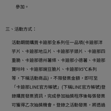
參加。
三、活動方式：
活動期間購買卡廸那全系列任一品項(卡廸那洋
芋片、卡廸那地瓜片、卡廸那芋頭片、卡廸那四
重脆、卡廸那德州薯條、卡廸那小德薯、卡廸那
寶咔咔、卡廸那豌豆脆片、卡廸那95℃系列
等，下稱活動商品)，不限發票金額，即可至
「卡廸那LINE官方帳號」(下稱LINE官方帳號)登
錄購買發票資訊，完成參加抽獎程序後每張發票
可獲得乙次抽獎機會。登錄之活動發票，將透過