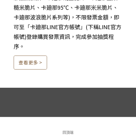
最 新 消 息
回頂端