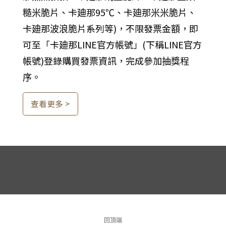
最 新 消 息
回頂端