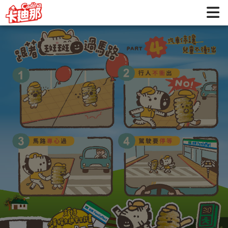
寶咔咔x靖娟基金會公益行動 | 卡迪那 好吃不喊卡